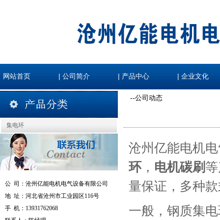
|
|
|
网站首页
公司简介
产品中心
企业文化
--公司动态
集电环
沧州亿能电机电
环
，
电机碳刷
等
量保证，多种款
公 司：
沧州亿能电机电气设备有限公司
地 址：
河北省沧州市工业园区116号
一般，钢质集电
手 机：
13931762068