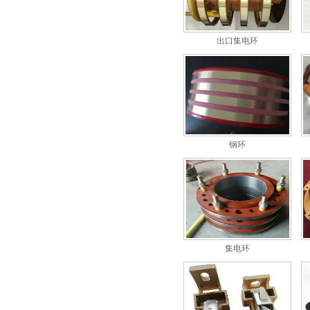
出口集电环
钢环
集电环