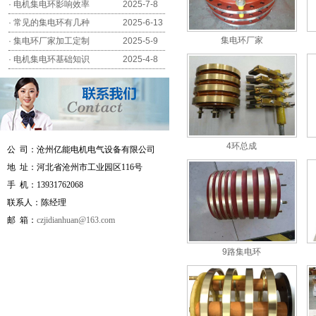
·
电机集电环影响效率
2025-7-8
·
常见的集电环有几种
2025-6-13
集电环厂家
·
集电环厂家加工定制
2025-5-9
·
电机集电环基础知识
2025-4-8
4环总成
公 司：
沧州亿能电机电气设备有限公司
地 址：
河北省沧州市工业园区116号
手 机：
13931762068
联系人：
陈经理
邮 箱：
czjidianhuan@163.com
9路集电环